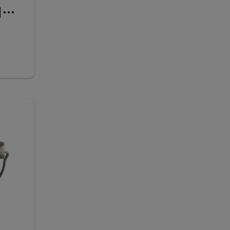
팬톤 타일페인트 (PREMIUM TILE PAINT INSPIRED BY PANTONE)