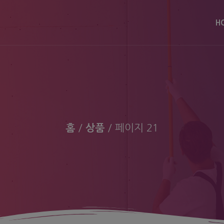
modal-check
H
홈
/
상품
/ 페이지 21