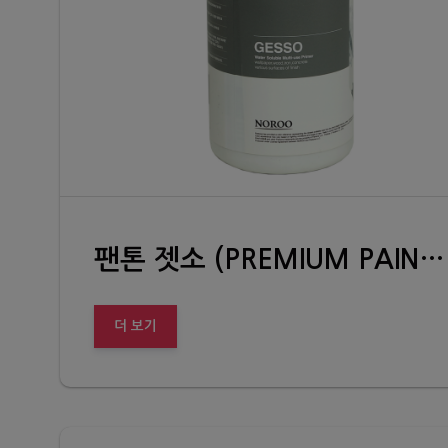
팬톤 젯소 (PREMIUM PAINT INSPIRED BY PANTONE GESSO)
더 보기