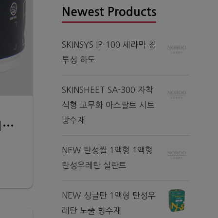
Newest Products
SKINSYS IP-100 세라믹 침
투성 하도
SKINSHEET SA-300 자착
식형 고무화 아스팔트 시트
방수재
팬톤 칠판페인트 (PREMIUM CHALKBOARD PAINT INSPIRED BY PANTONE)
NEW 탄성씰 1액형 1액형
탄성우레탄 실란트
NEW 싱글탄 1액형 탄성우
레탄 노출 방수재