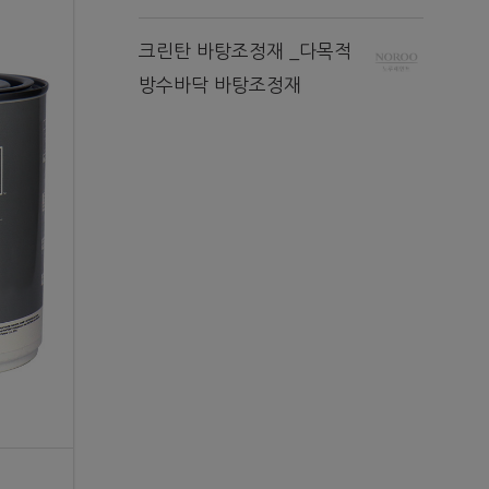
크린탄 바탕조정재 _다목적
방수바닥 바탕조정재