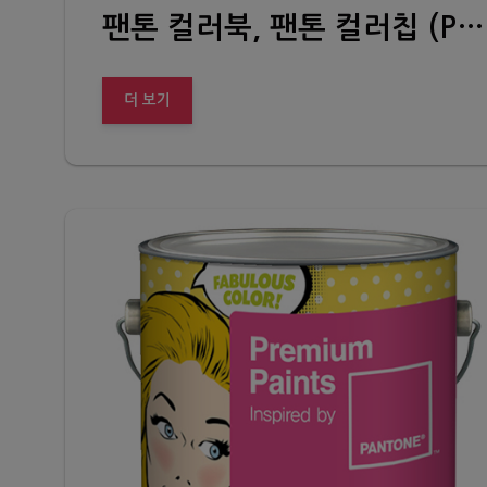
팬톤 컬러북, 팬톤 컬러칩 (PANTONE Paints+Interiors color guide book, color chip)
더 보기