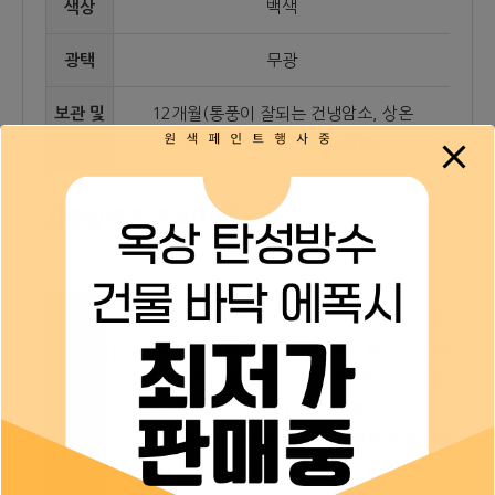
색상
백색
광택
무광
보관 및
12개월(통풍이 잘되는 건냉암소, 상온
저장
5℃~30℃, 습도 80%이하)
사용방법 및 특이사항
· 먼지, 유분, 크레용, 색연필 등 아이들의 낙서와,
손때자국으로 인한 오염시, 중성세제 희석액과 부
드러운 헝겊을 이용하여 오염을 제거하시고 들뜬
구도막은 반드시 제거 후 도장 하십시오.
· 곰팡이가 발생한 부위는 락스나 곰팡이 제거제를
표면처
이용하여 곰팡이를 제거한 후 물걸레 등으로 세척
리