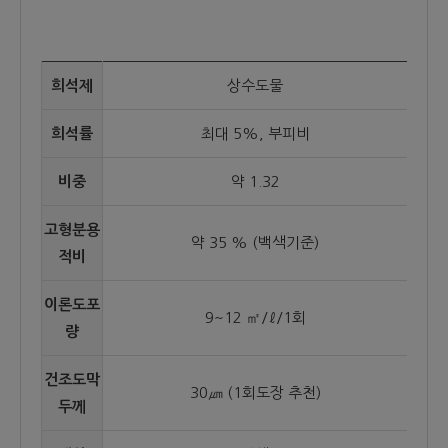
희석제
상수도물
희석률
최대 5%, 부피비
비중
약 1.32
고형분용
약 35 % (백색기준)
적비
이론도포
9~12 ㎡/ℓ/1회
량
건조도막
30㎛ (1회도장 추천)
두께