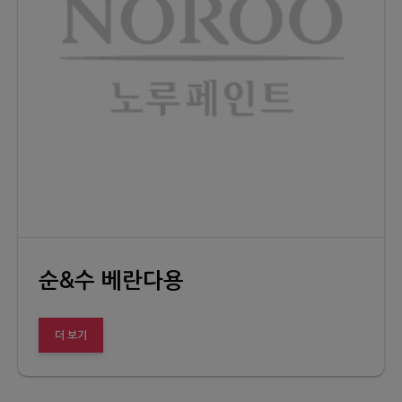
순&수 베란다용
더 보기