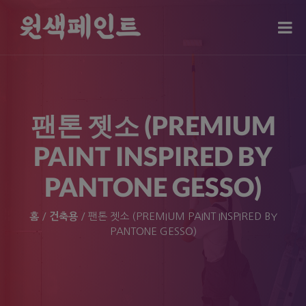
modal-check
팬톤 젯소 (PREMIUM
PAINT INSPIRED BY
PANTONE GESSO)
홈
/
건축용
/ 팬톤 젯소 (PREMIUM PAINT INSPIRED BY
PANTONE GESSO)