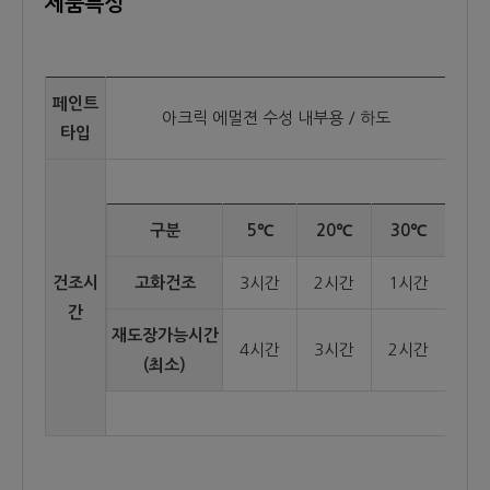
제품특성
페인트
아크릭 에멀젼 수성 내부용 / 하도
타입
구분
5℃
20℃
30℃
건조시
고화건조
3시간
2시간
1시간
간
재도장가능시간
4시간
3시간
2시간
(최소)