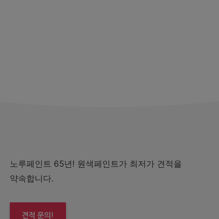
노루페인트 65년! 원색페인트가 최저가 견적을
약속합니다.
견적 문의!