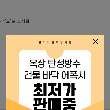
은
*
(으)로 표시합니다