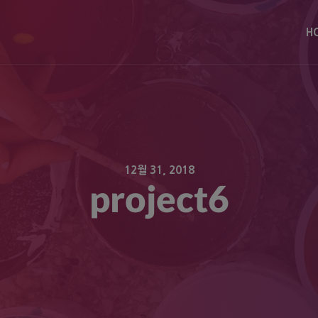
modal-check
H
12월 31, 2018
project6