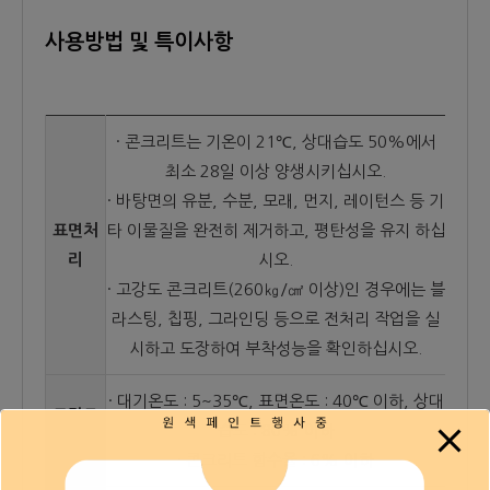
사용방법 및 특이사항
· 콘크리트는 기온이 21℃, 상대습도 50%에서
최소 28일 이상 양생시키십시오.
· 바탕면의 유분, 수분, 모래, 먼지, 레이턴스 등 기
표면처
타 이물질을 완전히 제거하고, 평탄성을 유지 하십
리
시오.
· 고강도 콘크리트(260㎏/㎠ 이상)인 경우에는 블
라스팅, 칩핑, 그라인딩 등으로 전처리 작업을 실
시하고 도장하여 부착성능을 확인하십시오.
· 대기온도 : 5~35℃, 표면온도 : 40℃ 이하, 상대
도장조
습도 : 80% 이하
건
· 콘크리트 함수율 : 6% 이하