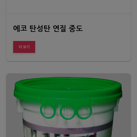
에코 탄성탄 연질 중도
더 보기