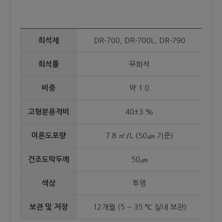
희석제
DR-700, DR-700L, DR-790
희석률
무희석
비중
약 1.0
고형분용적비
40±3 %
이론도포량
7.8 ㎡/L (50㎛ 기준)
건조도막두께
50㎛
색상
투명
보관 및 저장
12개월 (5 ~ 35 ℃ 실내 보관)