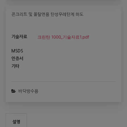
콘크리트 및 몰탈면용 탄성우레탄계 하도
크린탄 1000_기술자료1.pdf
기술자료
MSDS
인증서
기타
바닥방수용
설명