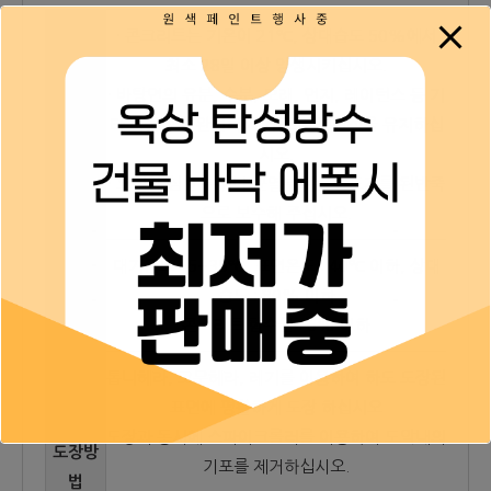
· 콘크리트는 기온이 21℃, 상대습도 50%에서
최소 28일 이상 양생시키십시오.
· 바탕면의 유분, 수분, 모래, 먼지, 레이턴스 등 기
표면처
타 이물질을 완전히 제거하고, 평탄성을 유지하십
리
시오.
· 요철이 심한 부위나 균열부위는 중도재를 된반죽
으로 보수해 주십시오.
대기온도 : 5~35℃, 표면온도 : 40℃ 이하, 상대
도장조
습도 : 80% 이하
건
콘크리트 함수율 : 6% 이하
톱니헤라, 고무헤라, 레기를 이용하여 하도 도장된
표면에 평활하게 도장 하십시오
도장과 동시에 스파이크롤러를 이용하여 도막내의
도장방
기포를 제거하십시오.
법