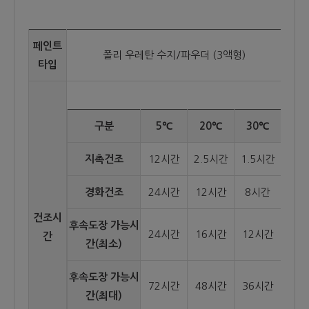
페인트
폴리 우레탄 수지/파우더 (3액형)
타입
구분
5℃
20℃
30℃
지촉건조
12시간
2.5시간
1.5시간
경화건조
24시간
12시간
8시간
건조시
후속도장 가능시
24시간
16시간
12시간
간
간(최소)
후속도장 가능시
72시간
48시간
36시간
간(최대)