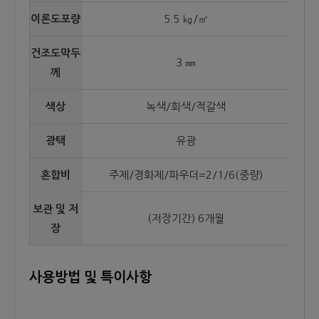
이론도포량
5.5 ㎏/㎡
건조도막두
3 ㎜
께
색상
녹색/회색/적갈색
광택
유광
혼합비
주제/경화제/파우더=2/1/6(중량)
보관 및 저
(저장기간) 6개월
장
사용방법 및 특이사항