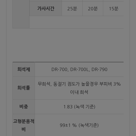
가사시간
25분
20분
15분
희석제
DR-700, DR-700L, DR-790
무희석, 동절기 점도가 높을경우 부피비 3%
희석률
이내 희석
비중
1.83 (녹색 기준)
고형분용적
99±1 % (녹색기준)
비