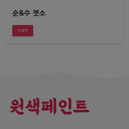
순&수 젯소
더 보기