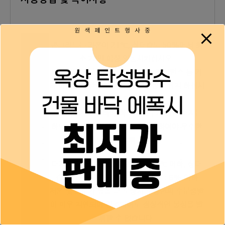
콘크리트는 기온이 21℃, 상대습도 50%에서 최
소 28일 이상 양생시키십시오.
바탕면의 유분, 수분, 모래, 먼지, 레이턴스 등 기
표면처
타 이물질을 완전히 제거후, 평탄성을 유지 하십시
리
오.
콘크리트가 부실하여 하도의 흡수가 심한 소지는
하도를 추가 도장하여 소지를 보강하여야 우수한
부착력이 발휘 됩니다.
대기온도 : 5~35℃, 표면온도 : 40℃ 이하, 상대
습도 : 80% 이하 콘크리트 함수율 : 6% 이하
도장조
저온 및 습도가 높을 때 도장시 도장면의 수분증발
건
이 매우 지연되어 건조되어도 정상적인 물성을 발
휘할 수 없습니다.