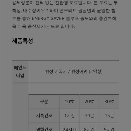
용제성분이 전혀 없는 친환경 도료입니다. 본 도료는 부
착성, 내수성이우수하며 콘크리트 몰탈면의 균일한 침
투를 통해 ENERGY SAVER 쿨루프 중도와의 층간부착
을 더욱 증진시키는 도료 입니다.
제품특성
페인트
변성 에폭시 / 변성아민 (2액형)
타입
구분
10℃
20℃
30℃
지촉건조
1시간
30분
15분
경화건조
24시간
8시간
5시간