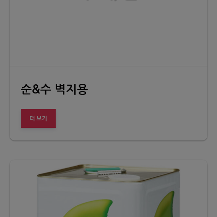
순&수 벽지용
더 보기