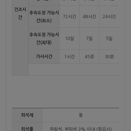
건조시
후속도장 가능시
72시간
48시간
24시간
간
간(최소)
후속도장 가능시
10일
7일
5일
간(최대)
가사시간
1시간
45분
30분
희석제
물
희석률
무희석, 부피비 3% 이내 (필요시)