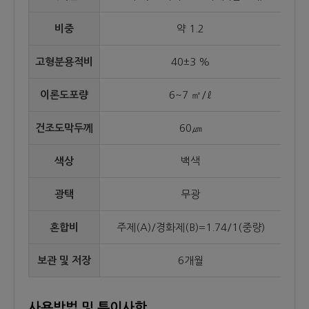
비중
약 1.2
고형분용적비
40±3 %
이론도포량
6~7 ㎡/ℓ
건조도막두께
60㎛
색상
백색
광택
무광
혼합비
주제(A)/경화제(B)=1.74/1(중량)
보관 및 저장
6개월
사용방법 및 특이사항