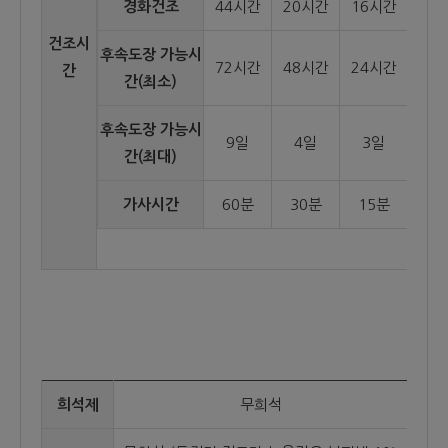
경화건조
44시간
20시간
16시간
건조시
후속도장 가능시
72시간
48시간
24시간
간
간(최소)
후속도장 가능시
9일
4일
3일
간(최대)
가사시간
60분
30분
15분
희석제
무희석