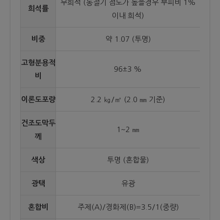
무희석 (동절기 점도가 높을경우 부피비 1%
희석률
이내 희석)
비중
약 1.07 (투명)
고형분용적
96±3 %
비
이론도포량
2.2 ㎏/㎡ (2.0 ㎜ 기준)
건조도막두
1~2 ㎜
께
색상
투명 (혼합물)
광택
유광
혼합비
주제(A)/경화제(B)=3.5/1(중량)