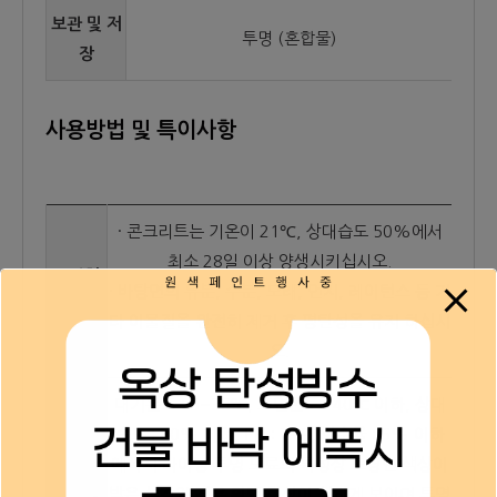
보관 및 저
투명 (혼합물)
장
사용방법 및 특이사항
· 콘크리트는 기온이 21℃, 상대습도 50%에서
최소 28일 이상 양생시키십시오.
표면처
· 바탕면의 유분, 수분, 모래, 먼지, 레이턴스 등 기
리
타 이물질을 완전히 제거 후 평탄성을 유지 하십시
오.
대기온도 : 5~35℃, 표면온도 : 40℃ 이하, 상대
습도 : 80% 이하, PH : 7~9, 함수율 : 6% 이하
에폭시 라이닝 투명 도료의 특성상 도장면 색상이
밝은 색감인 경우 황변 현상이 심하게 보이며 투명