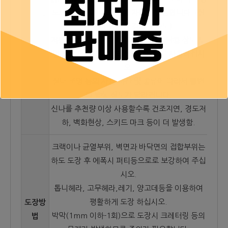
도료의 두께에 따라 색상 차이가 발생합니다. (실
내에서 단기간 경과 후라도)
도장조
저황변성 요구시 예그리나 빈티지 바닥용 상도 투
건
명 또는 예그리나 크리스탈 100으로 사용하십시
오.
실내 조명 등의 사용 시간 및 종류에 따라서 황변
의 발생 정도가 달라집니다.
신나를 추천량 이상 사용할수록 건조지연, 경도저
하, 백화현상, 스키드 마크 등이 더 발생함.
크랙이나 균열부위, 벽면과 바닥면의 접합부위는
하도 도장 후 에폭시 퍼티등으로로 보강하여 주십
시오.
톱니헤라, 고무헤라,레기, 양고데등을 이용하여
평활하게 도장 하십시오.
도장방
박막(1mm 이하-1회)으로 도장시 크레터링 등의
법