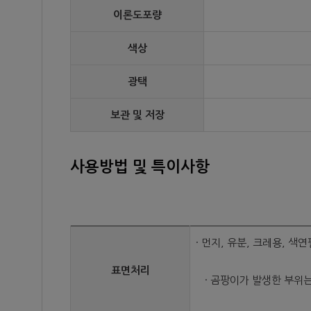
이론도포량
색상
광택
보관 및 저장
사용방법 및 특이사항
· 먼지, 유분, 크레용,
표면처리
· 곰팡이가 발생한 부위