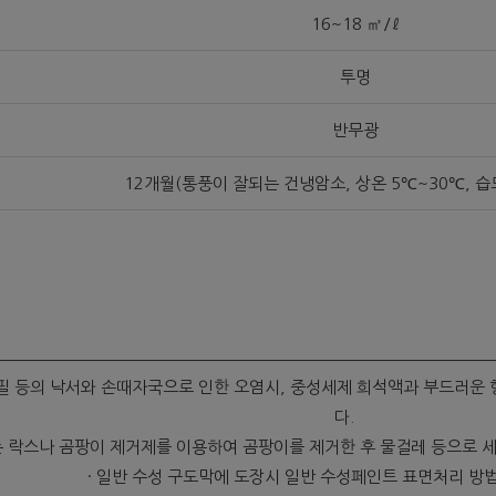
16~18 ㎡/ℓ
투명
반무광
12개월(통풍이 잘되는 건냉암소, 상온 5℃~30℃, 습
 색연필 등의 낙서와 손때자국으로 인한 오염시, 중성세제 희석액과 부드러
다.
는 락스나 곰팡이 제거제를 이용하여 곰팡이를 제거한 후 물걸레 등으로 세
· 일반 수성 구도막에 도장시 일반 수성페인트 표면처리 방