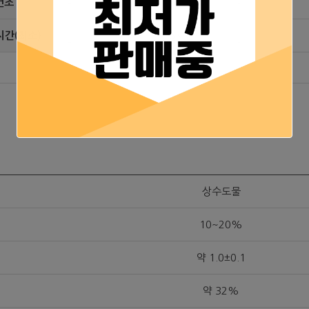
건조
5시간
간(최소)
6시간
상수도물
10~20%
약 1.0±0.1
약 32%