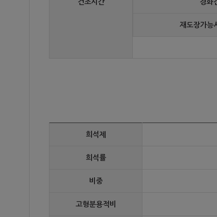
건조시간
경화
재도장가능시
희석제
희석률
비중
고형분용적비