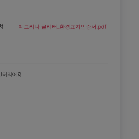
예그리나 글리터_환경표지인증서.pdf
서
인터리어용