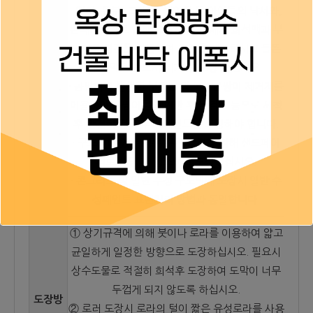
· 먼지, 유분, 크레용, 색연필 등 아이들의 낙서와,
손때자국으로 인한 오염시, 중성세제 희석액과 부
드러운 헝겊을 이용하여 오염을 제거하시고 들뜬
구도막은 반드시 제거 후 도장 하십시오.
· 곰팡이가 발생한 부위는 락스나 곰팡이 제거제를
표면처
이용하여 곰팡이를 제거한 후 물걸레 등으로 세척
리
후 완전히 건조 후에 페인트를 도장해야 합니다.
· 구도막이 있는 경우 부착 증진을 위해 샌드페이
퍼로 샌딩 후 청소하고 도장하십시오.
· 콘크리트 및 일반 수성 구도막에 도장시 일반 수
성페인트 표면처리 방법과 동일합니다.
① 상기규격에 의해 붓이나 로라를 이용하여 얇고
균일하게 일정한 방향으로 도장하십시오. 필요시
상수도물로 적절히 희석후 도장하여 도막이 너무
두껍게 되지 않도록 하십시오.
도장방
② 로러 도장시 로라의 털이 짧은 유성로라를 사용