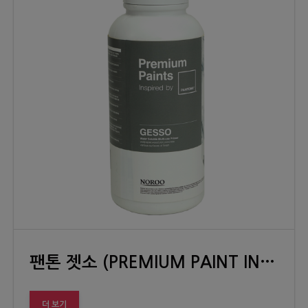
팬톤 젯소 (PREMIUM PAINT INSPIRED BY PANTONE GESSO)
더 보기