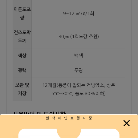
이론도포
9~12 ㎡/ℓ/1회
량
건조도막
30㎛ (1회도장 추천)
두께
색상
백색
광택
무광
보관 및
12개월(통풍이 잘되는 건냉암소, 상온
저장
5℃~30℃, 습도 80%이하)
사용방법 및 특이사항