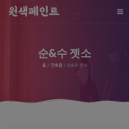
modal-check
순&수 젯소
홈
/
건축용
/ 순&수 젯소