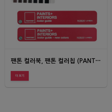
팬톤 컬러북, 팬톤 컬러칩 (PANTONE Paints+Interiors color guide book, color chip)
더 보기