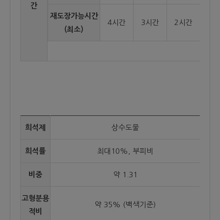
간
재도장가능시간
4시간
3시간
2시간
(최소)
희석제
상수도물
희석률
최대10%, 부피비
비중
약 1.31
고형분용
약 35% (백색기준)
적비