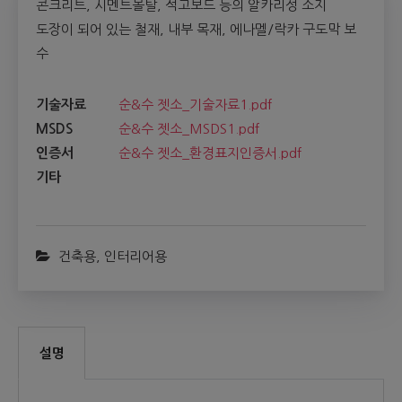
콘크리트, 시멘트몰탈, 석고보드 등의 알카리성 소지
도장이 되어 있는 철재, 내부 목재, 에나멜/락카 구도막 보
수
기술자료
순&수 젯소_기술자료1.pdf
MSDS
순&수 젯소_MSDS1.pdf
인증서
순&수 젯소_환경표지인증서.pdf
기타
건축용
,
인터리어용
설명