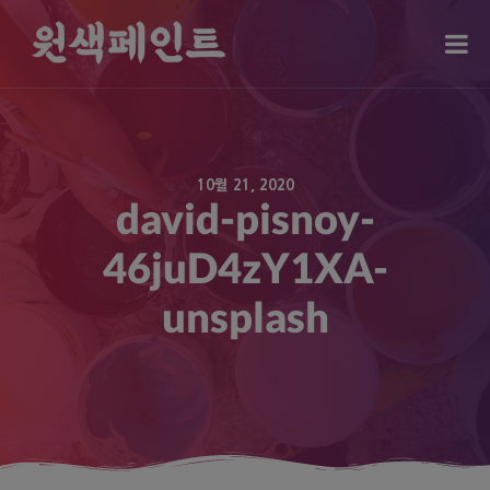
modal-check
10월 21, 2020
david-pisnoy-
46juD4zY1XA-
unsplash