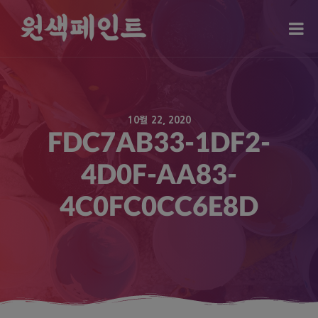
modal-check
10월 22, 2020
FDC7AB33-1DF2-
4D0F-AA83-
4C0FC0CC6E8D