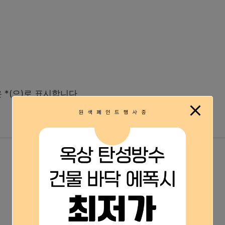
은
*
(으)로 표시합니다