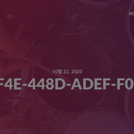
modal-check
H
10월 22, 2020
F4E-448D-ADEF-F