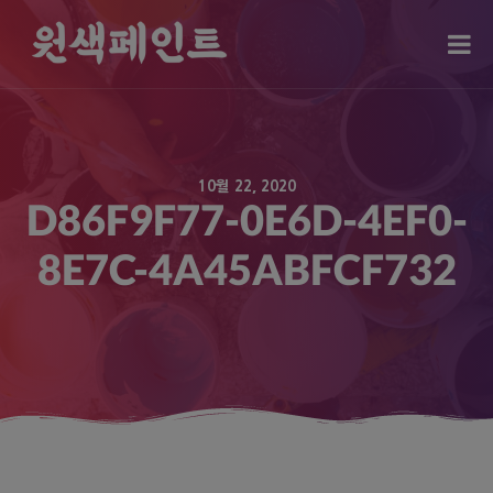
modal-check
10월 22, 2020
D86F9F77-0E6D-4EF0-
8E7C-4A45ABFCF732