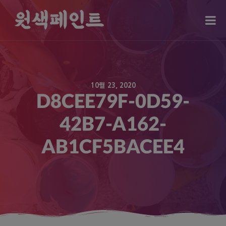
modal-check
10월 23, 2020
D8CEE79F-0D59-
42B7-A162-
AB1CF5BACEE4