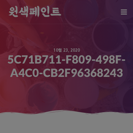
modal-check
10월 23, 2020
5C71B711-F809-498F-
A4C0-CB2F96368243