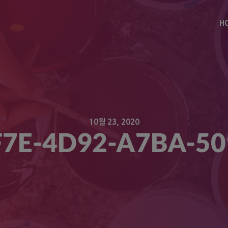
modal-check
H
10월 23, 2020
F7E-4D92-A7BA-5