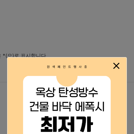
은
*
(으)로 표시합니다