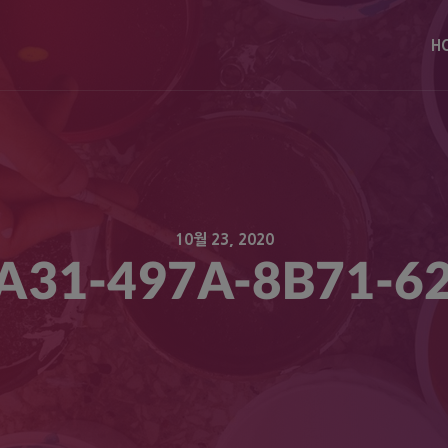
modal-check
H
10월 23, 2020
A31-497A-8B71-6