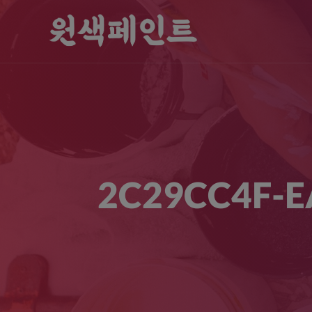
2C29CC4F-E