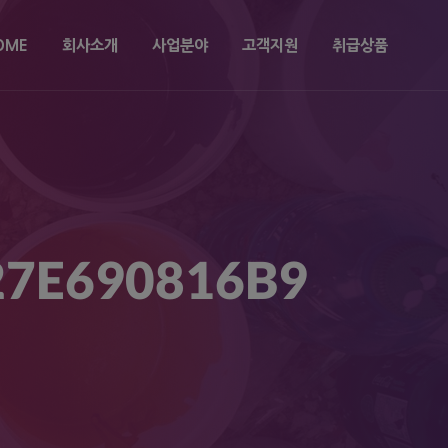
OME
회사소개
사업분야
고객지원
취급상품
27E690816B9