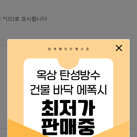
은
*
(으)로 표시합니다