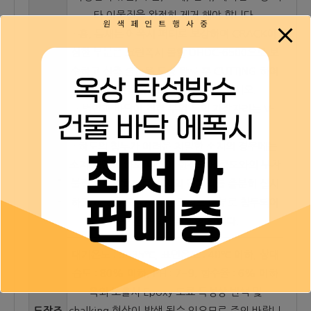
타 이물질을 완전히 제거 해야 합니다.
· 홈, 틈새는 에폭시 퍼티로 보강하며 CRACK이
심한 부분은 크린폭시 몰탈 DHDC-6500으로 보
수하고 신축 줄눈은 도장 완료 후 CUTTING 하여
표면처
뉴-탄성씰(N)으로 메움처리 하십시오.
리
· 벽면과 바닥이 접한 부위 등의 가장자리는 V-
CUTTING 한다.
· 하도의 침투가 어려운 치밀한 소지의 경우에는
소지 표면에 하도 피막이 형성되어 중도와의 부착
불량을 유발하므로 소지의 전처리를 충분히 실시
하고 하도를 도장해야 콘크리트 내부로 침투되어
우수한 부착력을 발휘 합니다.
대기온도 : 5~35℃, 표면온도 : 40℃ 이하, 상대
습도 : 80% 이하, PH : 7~9, 함수율 : 6% 이하
옥외 노출시 Epoxy 도료 특성상 변색 및
도장조
chalking 현상이 발생 될수 있으므로 주의 바랍니