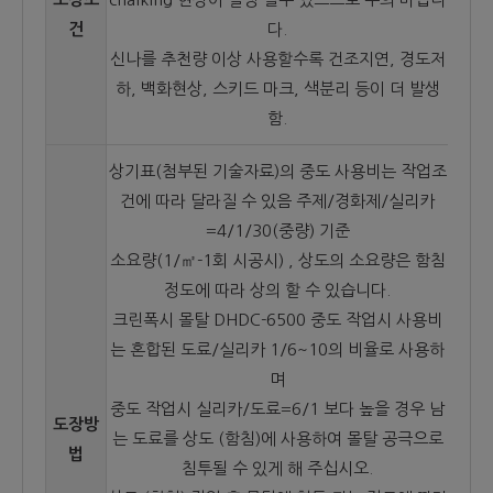
건
다.
신나를 추천량 이상 사용할수록 건조지연, 경도저
하, 백화현상, 스키드 마크, 색분리 등이 더 발생
함.
상기표(첨부된 기술자료)의 중도 사용비는 작업조
건에 따라 달라질 수 있음 주제/경화제/실리카
=4/1/30(중량) 기준
소요량(1/㎡-1회 시공시) , 상도의 소요량은 함침
정도에 따라 상의 할 수 있습니다.
크린폭시 몰탈 DHDC-6500 중도 작업시 사용비
는 혼합된 도료/실리카 1/6~10의 비율로 사용하
며
중도 작업시 실리카/도료=6/1 보다 높을 경우 남
도장방
는 도료를 상도 (함침)에 사용하여 몰탈 공극으로
법
침투될 수 있게 해 주십시오.