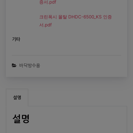
증서.pdf
크린폭시 몰탈 DHDC-6500_KS 인증
서.pdf
기타
바닥방수용
설명
설명