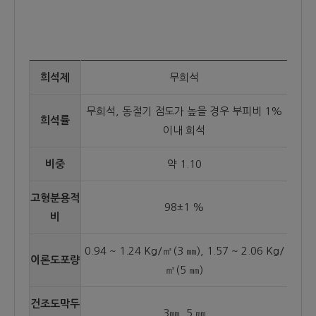
희석제
무희석
무희석, 동절기 점도가 높을 경우 부피비 1%
희석률
이내 희석
비중
약 1.10
고형분용적
98±1 %
비
0.94 ~ 1.24 Kg/㎡(3 ㎜), 1.57 ~ 2.06 Kg/
이론도포량
㎡(5 ㎜)
건조도막두
3㎜, 5 ㎜