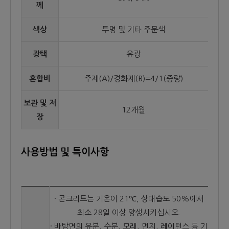
께
색상
투명 및 기타 주문색
광택
유광
혼합비
주제(A)/경화제(B)=4/1(중량)
보관 및 저
12개월
장
사용방법 및 특이사항
· 콘크리트는 기온이 21℃, 상대습도 50%에서
최소 28일 이상 양생시키십시오.
· 바탕면의 유분, 수분, 모래, 먼지, 레이턴스 등 기