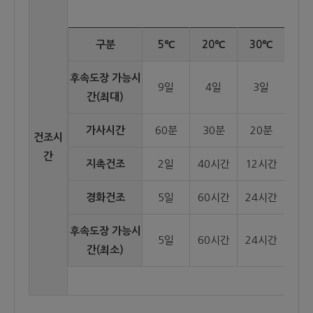
구분
5℃
20℃
30℃
후속도장 가능시
9일
4일
3일
간(최대)
가사시간
60분
30분
20분
건조시
간
지촉건조
2일
40시간
12시간
경화건조
5일
60시간
24시간
후속도장 가능시
5일
60시간
24시간
간(최소)